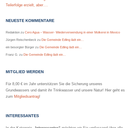
Teilerfolge erzielt, aber….
NEUESTE KOMMENTARE
Redaktion
zu
Cero Agua – Wasser- Wiederverwendung in einer Molkerei in Mexico
Jürgen Reischenbeck
zu
Die Gemeinde Edling lädt ein…
ein besorgter Bürger
zu
Die Gemeinde Edling lädt ein…
Franz G.
zu
Die Gemeinde Edling lädt ein…
MITGLIED WERDEN
Für 8,00 € im Jahr unterstützen Sie die Sicherung unseres
Grundwassers und damit ihr Trinkwasser und unsere Natur! Hier geht es
zum
Mitgliedsantrag
!
INTERESSANTES
In der Kategorie
„Interessantes“
möchten wir Sie umfassend über alle