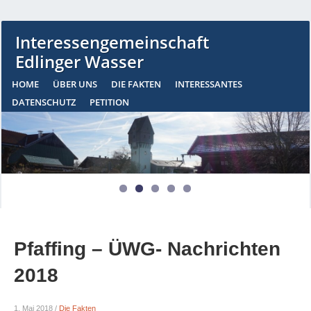
Interessengemeinschaft
Edlinger Wasser
HOME
ÜBER UNS
DIE FAKTEN
INTERESSANTES
DATENSCHUTZ
PETITION
Pfaffing – ÜWG- Nachrichten
2018
1. Mai 2018
/
Die Fakten